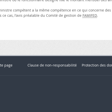
ministre compétent a la même compétence en ce qui concerne des ca
 ce cas, l'avis préalable du Comité de gestion de
FAMIFED
.
te page
Clause de non-responsabilité
Protection des do