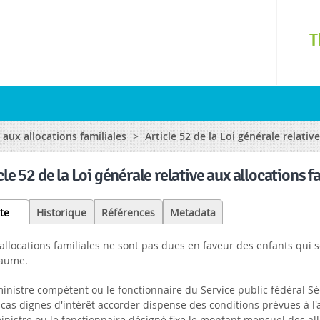
Skip to
main
T
content
 aux allocations familiales
>
Article 52 de la Loi générale relativ
cle 52 de la Loi générale relative aux allocations f
te
(active
Historique
Références
Metadata
tab)
allocations familiales ne sont pas dues en faveur des enfants qui 
aume.
inistre compétent ou le fonctionnaire du Service public fédéral Séc
cas dignes d'intérêt accorder dispense des conditions prévues à l'a
inistre ou le fonctionnaire désigné fixe le montant mensuel des all