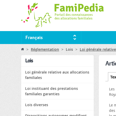
Français
You are here
>
Réglementation
>
Lois
>
Loi générale relative
Lois
Arti
Loi générale relative aux allocations
Tabs
Tex
familiales
Loi instituant des prestations
Les 
familiales garanties
Roy
Lois diverses
Le m
des 
Dispositions autonomes modifiant
le m