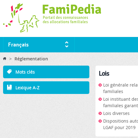
Ski
ma
co
Français
You are here
>
Réglementation
Mots clés
Lois
Loi générale rela
Lexique A-Z
familiales
Loi instituant de
familiales garant
Lois diverses
Dispositions aut
LGAF pour 2019