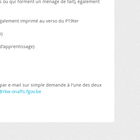
s ou qui forment un ménage de fait), également
également imprimé au verso du P19ter
i)
 d'apprentissage)
 par e-mail sur simple demande à l'une des deux
rkw-onafts.fgov.be