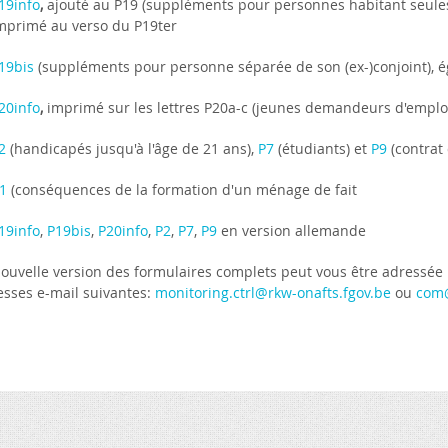
19info
,
ajouté au P19 (suppléments pour personnes habitant seule
mprimé au verso du P19ter
19bis
(suppléments pour personne séparée de son (ex-)conjoint), 
20info
,
imprimé sur les lettres P20a-c (jeunes demandeurs d'emplo
2
(handicapés jusqu'à l'âge de 21 ans),
P7
(étudiants) et
P9
(contrat
-1
(conséquences de la formation d'un ménage de fait
19info
,
P19bis
,
P20info
,
P2
,
P7
,
P9
en version allemande
nouvelle version des formulaires complets peut vous être adressée
esses e-mail suivantes:
monitoring.ctrl@rkw-onafts.fgov.be
ou
com@