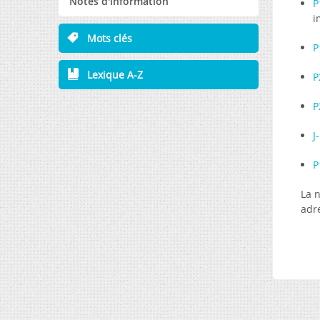
Notes d'information
P
i
Mots clés
P
Lexique A-Z
P
P
J
P
La 
adr