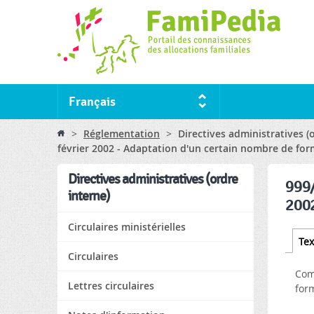
Français
You are here
>
Réglementation
>
Directives administratives (
février 2002 - Adaptation d'un certain nombre de for
Directives administratives (ordre
999/
interne)
2002
Circulaires ministérielles
Tabs
Tex
Circulaires
Com
Lettres circulaires
form