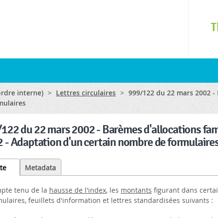
Skip to
main
T
content
ordre interne)
>
Lettres circulaires
>
999/122 du 22 mars 2002 - B
mulaires
122 du 22 mars 2002 - Barèmes d'allocations famil
 - Adaptation d'un certain nombre de formulaire
te
(active
Metadata
tab)
pte tenu de la
hausse de l'index
, les
montants
figurant dans certai
ulaires, feuillets d'information et lettres standardisées suivants :