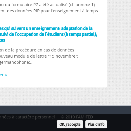
 du formulaire P7 a été actualisé (cf. annexe 1)
ent des données RIP pour l'enseignement à temps
nes qui suivent un enseignement: adaptation de la
vi de l'occupation de l'étudiant (à temps partiel);
xes
on de la procédure en cas de données
ouveau module de lettre "15 novembre";
germanophone;...
er »
nnées à caractère personnel
© 2019 FAMIFED
OK, j'accepte
Plus d'info