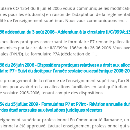
culaire CO 1354 du 8 juillet 2005 vous a communiqué les modificati
ales pour les étudiants) en raison de l'adaptation de la réglementa
bilité de l'enseignement supérieur. Nous vous communiquons en...
6 addendum du 3 août 2006 - Addendum à la circulaire II/C/999/c.1
spositions pratiques concernant le formulaire P7 remanié (allocation
ansmises par la circulaire II/C/999/c.136/sn du 26.06.2006. Vous ave
ales (F/N/D). Le formulaire P7A (déclaration de l'...
6 du 26 juin 2006 - Dispositions pratiques relatives au droit aux allo
aire P7 - Suivi du droit pour l'année scolaire ou académique 2006-2
e prolongement de la réforme de l'enseignement supérieur, l'arrêté
ions pour avoir droit aux allocations familiales en tant qu'étudian
e scolaire 2005-2006, tenant compte des dispositions...
4 du 15 juillet 2009 - Formulaires P7 et P7int - Révision annuelle du 
 des étudiants suite aux évolutions juridiques récentes
seignement supérieur professionnel En Communauté flamande, un d
ssionnel a été approuvé. L'actuel enseignement professionnel qui s