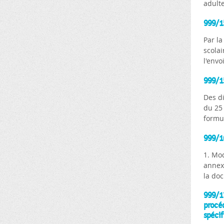
adulte
999/15
Par la
scola
l'envo
999/15
Des d
du 25 
formul
999/16
1. Mod
annex
la doc
999/17
procé
spécif