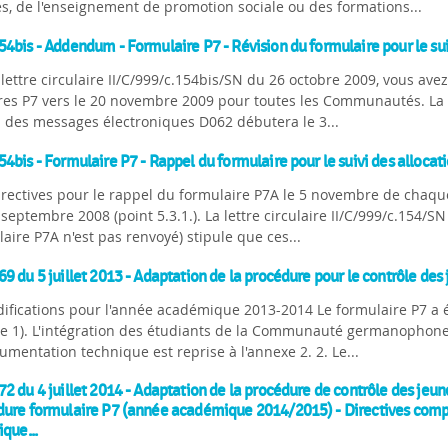
s, de l'enseignement de promotion sociale ou des formations...
4bis - Addendum - Formulaire P7 - Révision du formulaire pour le suiv
 lettre circulaire II/C/999/c.154bis/SN du 26 octobre 2009, vous ave
ires P7 vers le 20 novembre 2009 pour toutes les Communautés. La
i des messages électroniques D062 débutera le 3...
4bis - Formulaire P7 - Rappel du formulaire pour le suivi des allocati
irectives pour le rappel du formulaire P7A le 5 novembre de chaque
septembre 2008 (point 5.3.1.). La lettre circulaire II/C/999/c.154/SN
aire P7A n'est pas renvoyé) stipule que ces...
9 du 5 juillet 2013 - Adaptation de la procédure pour le contrôle de
ifications pour l'année académique 2013-2014 Le formulaire P7 a é
e 1). L'intégration des étudiants de la Communauté germanophone 
umentation technique est reprise à l'annexe 2. 2. Le...
2 du 4 juillet 2014 - Adaptation de la procédure de contrôle des jeu
dure formulaire P7 (année académique 2014/2015) - Directives compl
ique...