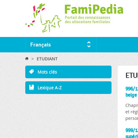
Français
You are here
>
ETUDIANT
Mots clés
ETU
Lexique A-Z
996/12
belge
Chapit
et rég
person
999/13
supéri