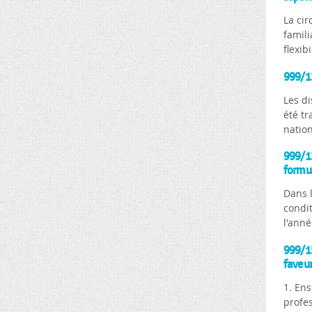
La cir
famili
flexi
999/13
Les di
été tr
nation
999/13
formul
Dans l
condit
l'anné
999/15
faveur
1. En
profe