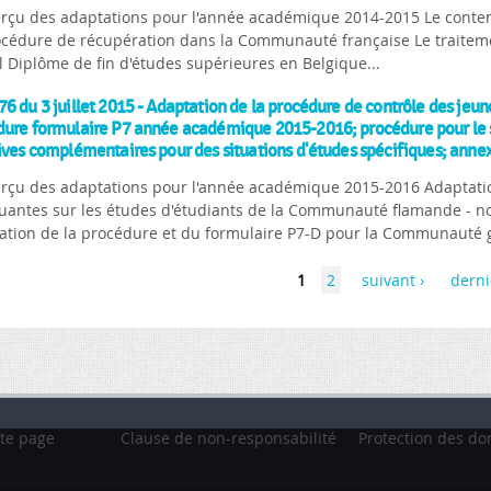
erçu des adaptations pour l'année académique 2014-2015 Le contenu
océdure de récupération dans la Communauté française Le traitem
l Diplôme de fin d'études supérieures en Belgique...
6 du 3 juillet 2015 - Adaptation de la procédure de contrôle des jeu
ure formulaire P7 année académique 2015-2016; procédure pour le sui
ives complémentaires pour des situations d'études spécifiques; anne
erçu des adaptations pour l'année académique 2015-2016 Adaptati
antes sur les études d'étudiants de la Communauté flamande - n
ation de la procédure et du formulaire P7-D pour la Communauté 
1
2
suivant ›
derni
te page
Clause de non-responsabilité
Protection des do