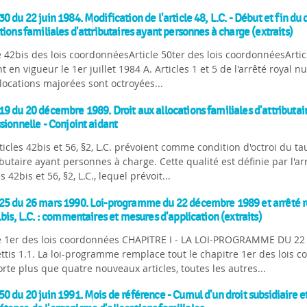
0 du 22 juin 1984. Modification de l'article 48, L.C. - Début et fin du 
tions familiales d'attributaires ayant personnes à charge (extraits)
e 42bis des lois coordonnéesArticle 50ter des lois coordonnéesArticl
t en vigueur le 1er juillet 1984 A. Articles 1 et 5 de l'arrêté royal n
locations majorées sont octroyées...
9 du 20 décembre 1989. Droit aux allocations familiales d'attributair
sionnelle - Conjoint aidant
ticles 42bis et 56, §2, L.C. prévoient comme condition d'octroi du taux
ibutaire ayant personnes à charge. Cette qualité est définie par l'a
es 42bis et 56, §2, L.C., lequel prévoit...
5 du 26 mars 1990. Loi-programme du 22 décembre 1989 et arrêté roy
1bis, L.C. : commentaires et mesures d'application (extraits)
le 1er des lois coordonnées CHAPITRE I - LA LOI-PROGRAMME DU 
ttis 1.1. La loi-programme remplace tout le chapitre 1er des lois c
te plus que quatre nouveaux articles, toutes les autres...
0 du 20 juin 1991. Mois de référence - Cumul d'un droit subsidiaire et