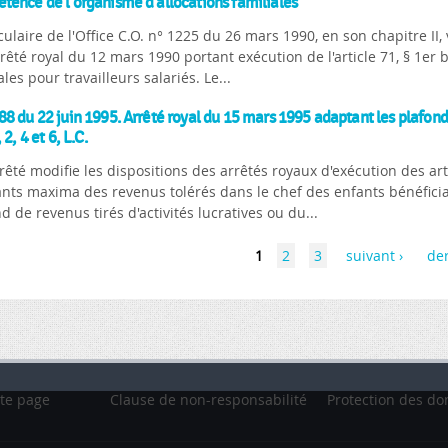
ence de l'organisme d'allocations familiales
culaire de l'Office C.O. n° 1225 du 26 mars 1990, en son chapitre II
rrêté royal du 12 mars 1990 portant exécution de l'article 71, § 1er 
ales pour travailleurs salariés. Le...
8 du 22 juin 1995. Arrêté royal du 15 mars 1995 adaptant les plafonds
 2, 4 et 6, L.C.
rêté modifie les dispositions des arrêtés royaux d'exécution des articl
nts maxima des revenus tolérés dans le chef des enfants bénéficiai
d de revenus tirés d'activités lucratives ou du...
1
2
3
suivant ›
der
te page
Clause de non-responsabilité
Protection des do