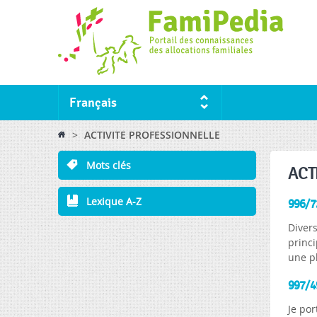
Français
You are here
>
ACTIVITE PROFESSIONNELLE
Mots clés
ACT
Lexique A-Z
996/72
Divers
princi
une p
997/49
Je por