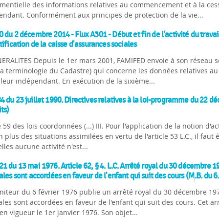
entielle des informations relatives au commencement et à la cessat
endant. Conformément aux principes de protection de la vie...
 du 2 décembre 2014 - Flux A301 - Début et fin de l'activité du trava
tification de la caisse d'assurances sociales
NERALITES Depuis le 1er mars 2001, FAMIFED envoie à son réseau s
a terminologie du Cadastre) qui concerne les données relatives au d
lleur indépendant. En exécution de la sixième...
 du 23 juillet 1990. Directives relatives à la loi-programme du 22 d
its)
e 59 des lois coordonnées (...) III. Pour l'application de la notion d'a
en plus des situations assimilées en vertu de l'article 53 L.C., il f
lles aucune activité n'est...
1 du 13 mai 1976. Article 62, § 4. L.C. Arrêté royal du 30 décembre 19
ales sont accordées en faveur de l'enfant qui suit des cours (M.B. du 6
iteur du 6 février 1976 publie un arrêté royal du 30 décembre 1975
ales sont accordées en faveur de l'enfant qui suit des cours. Cet ar
en vigueur le 1er janvier 1976. Son objet...