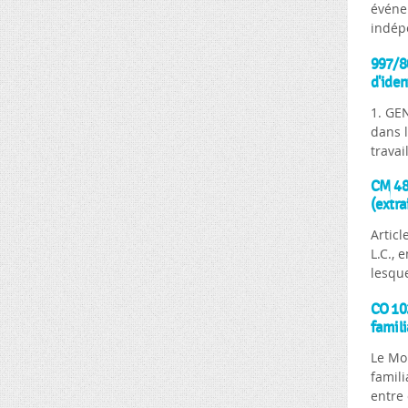
événem
indép
997/80
d'iden
1. GE
dans l
travai
CM 484
(extra
Articl
L.C., 
lesque
CO 102
famili
Le Mon
famili
entre 