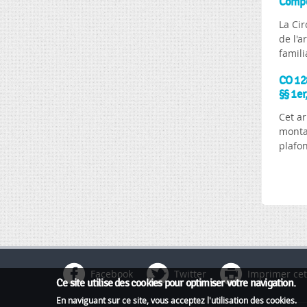
Compét
La Cir
de l'a
famili
CO 128
§§ 1er,
Cet ar
monta
plafon
Pages
Facebook
Twitter
Imprimer cet
Ce site utilise des cookies pour optimiser votre navigation.
En naviguant sur ce site, vous acceptez l'utilisation des cookies.