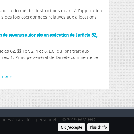
, vous a donné des instructions quant à l'application
bis des lois coordonnées relatives aux allocations
 de revenus autorisés en exécution de l'article 62,
es 62, §§ 1er, 2, 4 et 6, L.C. qui ont trait aux
res. 1. Principe général de l'arrêté commenté Le
nier »
nnées à caractère personnel
© 2019 FAMIFED
OK, j'accepte
Plus d'info