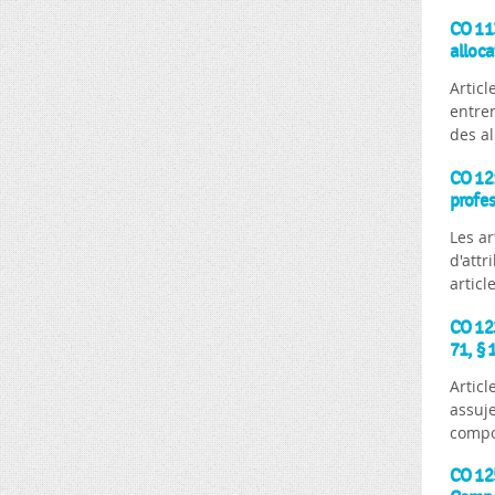
CO 113
alloca
Articl
entren
des al
CO 121
profes
Les ar
d'attr
articl
CO 122
71, § 
Artic
assuje
compor
CO 125