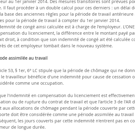
eur au 1er janvier 2014. Des mesures transitoires sont prévues pour
. Il faut procéder à un double calcul pour ces derniers : un délai
la base des anciennes règles pour la période de travail antérieure 
es pour la période de travail à compter du 1er janvier 2014.
ndemnité de congé ainsi calculée est à charge de l'employeur. L'ON
pensation du licenciement, la différence entre le montant payé par
ait droit, à condition que son indemnité de congé ait été calculée 
rès de cet employeur tombait dans le nouveau système.
ode assimilée au travail
ticle 53, § 1er, 6° LC stipule que la période de chômage qui ne don
le travailleur bénéficie d'une indemnité pour cause de cessation ou
sidérée comme une occupation.
que l'indemnité en compensation du licenciement est effectivemen
ation ou de rupture du contrat de travail et que l'article 3 de l'AR d
t aux allocations de chômage pendant la période couverte par cette
orte doit être considérée comme une période assimilée au travail au 
séquent, les jours couverts par cette indemnité n'entrent pas en c
meur de longue durée.