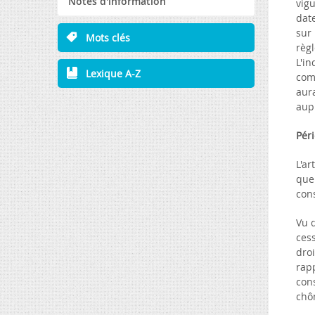
Notes d'information
vigu
date
sur 
Mots clés
règl
L'i
Lexique A-Z
com
aur
aup
Péri
L'ar
que 
con
Vu 
cess
droi
rapp
con
chô