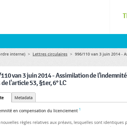
Skip to
main
T
content
ordre interne)
>
Lettres circulaires
>
996/110 van 3 juin 2014 - 
110 van 3 juin 2014 - Assimilation de l'indemnit
 de l'article 53, §1er, 6° LC
te
(active
Metadata
tab)
1
emnité en compensation du licenciement
nouvelles règles relatives aux préavis, lesquelles sont identiques 