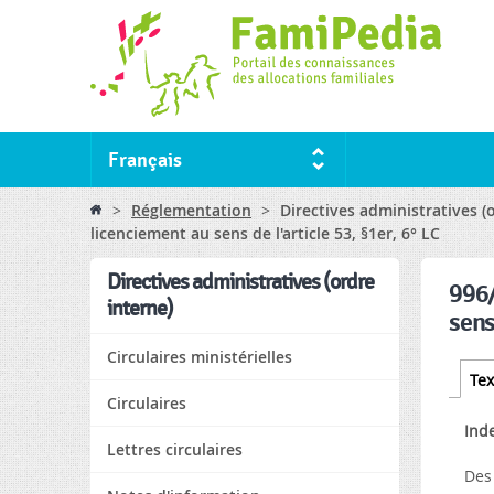
Français
You are here
>
Réglementation
>
Directives administratives (
licenciement au sens de l'article 53, §1er, 6° LC
Directives administratives (ordre
996/
interne)
sens
Circulaires ministérielles
Tabs
Tex
Circulaires
Ind
Lettres circulaires
Des 