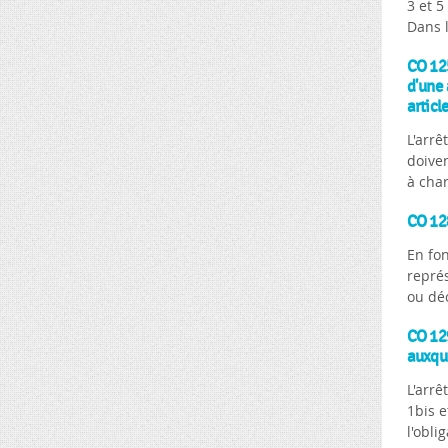
3 et 5
Dans l
CO 125
d'une 
article
L'arrê
doiven
à char
CO 128
En fon
représ
ou déc
CO 129
auxque
L'arrê
1bis e
l'obli