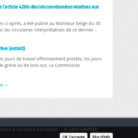
l'article 42bis des lois coordonnées relatives aux
es ci-après, a été publié au Moniteur belge du 30
c les circulaires interprétatives de ce dernier -
ève (extrait)
des jours de travail effectivement prestés, les jours
 de grève ou de lock-out. La Commission
er »
nnées à caractère personnel
© 2019 FAMIFED
OK, j'accepte
Plus d'info