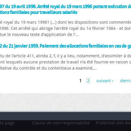
7 du 19 avril 1996. Arrêté royal du 19 mars 1996 portant exécution de 
tions familiales pour travailleurs salariés
té royal du 19 mars 19961 (...) dont les dispositions sont commenté
996. Cet arrêté qui abroge l'arrêté royal du 14 février 1984 - et don
tue le nouveau texte d'application de l'...
 du 21 janvier 1959. Paiement des allocations familiales en cas de gr
tu de l'article 411, alinéa 2, f, il y a lieu, notamment, d'assimiler à 
t lesquels aucune prestation de travail n'a été fournie en raison
tative du contrôle et du contentieux a examiné,...
1
2
suivant ›
derni
te page
Clause de non-responsabilité
Protection des do