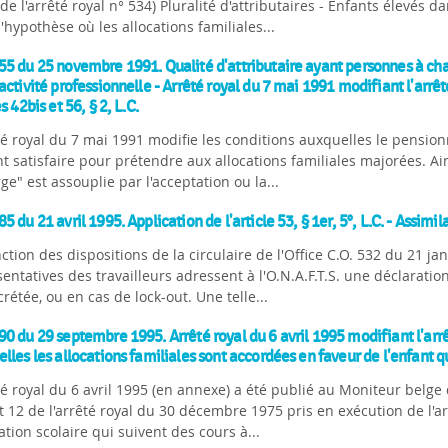
 de l'arrêté royal n° 534) Pluralité d'attributaires - Enfants élevés dans
'hypothèse où les allocations familiales...
5 du 25 novembre 1991. Qualité d'attributaire ayant personnes à ch
activité professionnelle - Arrêté royal du 7 mai 1991 modifiant l'arrê
s 42bis et 56, § 2, L.C.
té royal du 7 mai 1991 modifie les conditions auxquelles le pension
t satisfaire pour prétendre aux allocations familiales majorées. Ain
ge" est assouplie par l'acceptation ou la...
5 du 21 avril 1995. Application de l'article 53, § 1er, 5°, L.C. - Assim
ction des dispositions de la circulaire de l'Office C.O. 532 du 21 ja
entatives des travailleurs adressent à l'O.N.A.F.T.S. une déclaratio
rétée, ou en cas de lock-out. Une telle...
0 du 29 septembre 1995. Arrêté royal du 6 avril 1995 modifiant l'arr
lles les allocations familiales sont accordées en faveur de l'enfant qui
té royal du 6 avril 1995 (en annexe) a été publié au Moniteur belge d
t 12 de l'arrêté royal du 30 décembre 1975 pris en exécution de l'art
gation scolaire qui suivent des cours à...