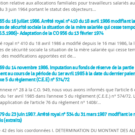
ation relative aux allocations familiales pour travailleurs salariés au
 du 3 juin 1964 portant le statut des objecteurs...
5 du 16 juillet 1986. Arrêté royal n° 410 du 18 avril 1986 modifiant la
s de sécurité sociale la situation de la mère salariée qui cesse tempo
6.5.1986)- Adaptation de la CO 956 du 13 février 1974
té royal n° 410 du 18 avril 1986 a modifié depuis le 16 mai 1986, la 
s de sécurité sociale la situation de la mère salariée qui cesse tem
 des modifications apportées est de...
9 du 14 novembre 1986. Imputation au fonds de réserve de la partie 
nt au cours de la période du 1er avril 1985 à la date du dernier paieme
xe 5 du règlement (C.E.E) n° 574/72
annexe n° 28 à la C.O. 949, nous vous avons informés que l'article 
 du 1er avril 1985 dans l'annexe 5 du règlement (C.E.E.) n° 574/72.
application de l'article 76 du règlement n° 1408/...
9 du 23 juin 1987. Arrêté royal n° 534 du 31 mars 1987 modifiant le r
és (extraits)
le 42 des lois coordonnées I. DETERMINATION DU MONTANT DES ALLOCA