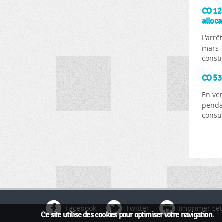
CO 129
alloca
L'arrê
mars 1
consti
CO 532
En ver
pendan
consul
Pages
Facebook
Twitter
Imprimer cet
Ce site utilise des cookies pour optimiser votre navigation.