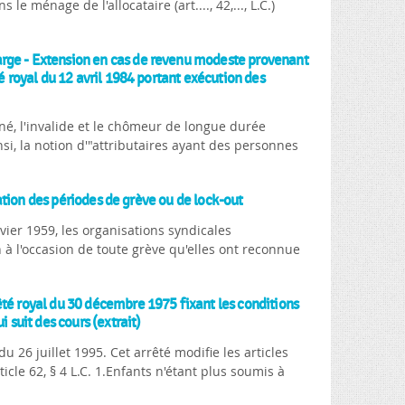
 le ménage de l'allocataire (art...., 42,..., L.C.)
arge - Extension en cas de revenu modeste provenant
té royal du 12 avril 1984 portant exécution des
né, l'invalide et le chômeur de longue durée
si, la notion d'"attributaires ayant des personnes
ilation des périodes de grève ou de lock-out
nvier 1959, les organisations syndicales
n à l'occasion de toute grève qu'elles ont reconnue
êté royal du 30 décembre 1975 fixant les conditions
 suit des cours (extrait)
u 26 juillet 1995. Cet arrêté modifie les articles
icle 62, § 4 L.C. 1.Enfants n'étant plus soumis à