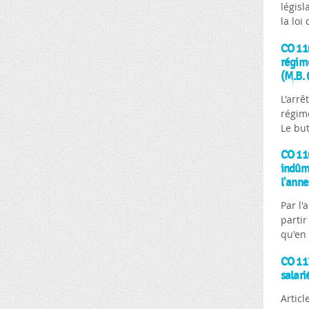
législ
la loi
CO 116
régime
(M.B. 
L'arrê
régime
Le but
CO 116
indûme
l'anne
Par l'
partir
qu'en 
CO 117
salari
Artic