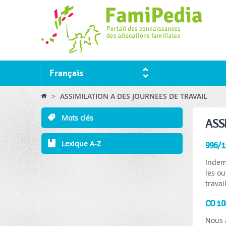
Français
You are here
>
ASSIMILATION A DES JOURNEES DE TRAVAIL
Mots clés
ASS
Lexique A-Z
996/11
Indem
les ou
travai
CO 108
Nous a