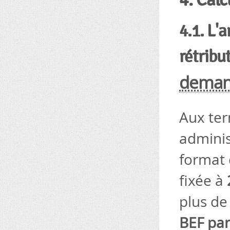
4. Calc
4.1. L'a
rétribu
dema
Aux ter
adminis
format 
fixée à
plus de
BEF par