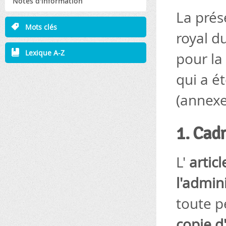
Notes d'information
La prés
Mots clés
royal d
Lexique A-Z
pour la
qui a é
(annexe
1. Cadr
L'
articl
l'admin
toute p
copie d