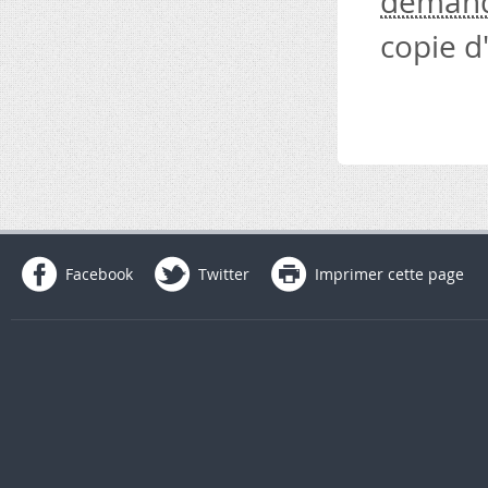
deman
copie d
Facebook
Twitter
Imprimer cette page