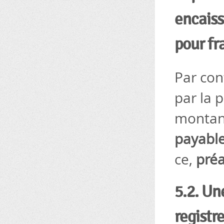
encaiss
pour fr
Par con
par la 
montant
payabl
ce,
pré
5.2. Un
registr