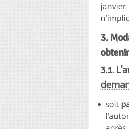
janvier
n'impli
3. Moda
obteni
3.1. L'
dema
soit
pa
l'auto
après 