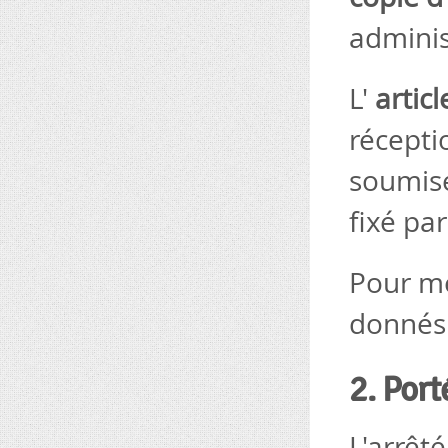
adminis
L'
articl
récepti
soumis
fixé par
Pour mé
donnés 
2. Port
L'arrêt