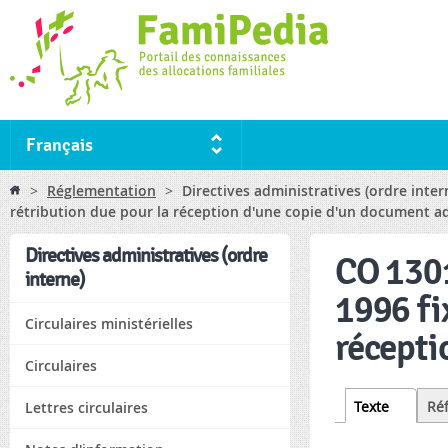
Ski
ma
co
Français
You are here
>
Réglementation
>
Directives administratives (ordre inte
rétribution due pour la réception d'une copie d'un document ad
Directives administratives (ordre
CO 1301
interne)
1996 fi
Circulaires ministérielles
récepti
Circulaires
Tabs
Texte
(active
Ré
Lettres circulaires
tab)