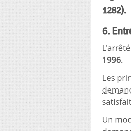
1282).
6. Entr
L'arrêt
1996
.
Les pri
deman
satisfa
Un mod