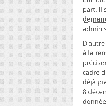
part, il
deman
administ
D'autre 
à la re
précise
cadre d
déjà pré
8 décem
données