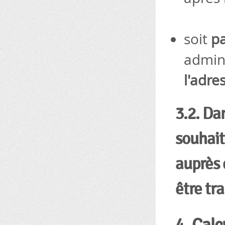
soit
pa
admin
l'adre
3.2. Da
souhait
auprès 
être tr