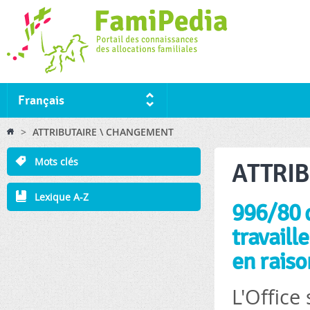
Ski
ma
co
Français
You are here
>
ATTRIBUTAIRE \ CHANGEMENT
Mots clés
ATTRI
Lexique A-Z
996/80 d
travaill
en raiso
L'Office