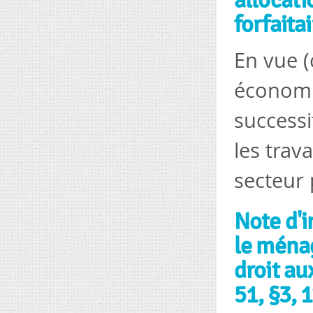
allocati
forfaita
En vue (
économiq
successi
les trav
secteur 
Note d'i
le ménag
droit au
51, §3, 1