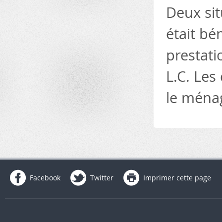
Deux sit
était bé
prestati
L.C. Les
le ménag
Facebook
Twitter
Imprimer cette page