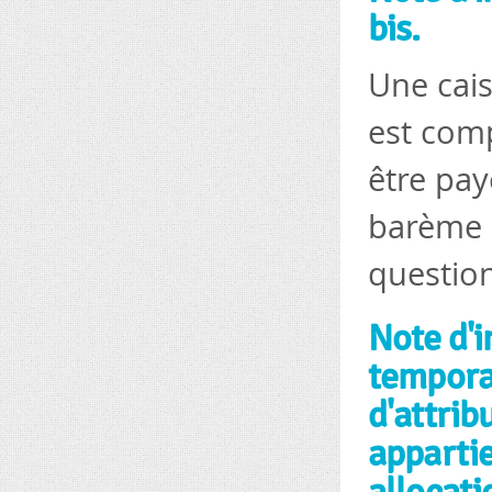
bis.
Une cais
est comp
être pay
barème a
question
Note d'i
temporai
d'attrib
appartie