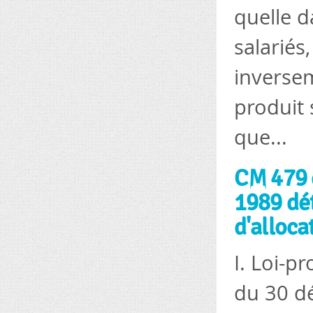
quelle d
salariés
inversem
produit 
que...
CM 479 
1989 dé
d'alloca
I. Loi-
du 30 dé