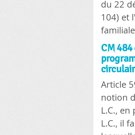
du 22 dé
104) et 
familial
CM 484 d
program
circulair
Article 5
notion d
L.C., en
L.C., il