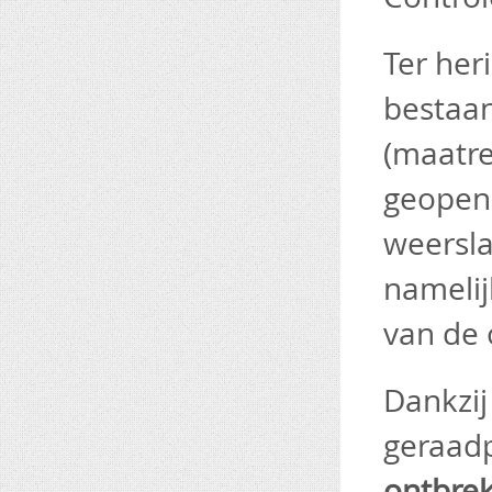
Ter her
bestaan
(maatre
geopen
weersla
namelij
van de 
Dankzi
geraad
ontbrek