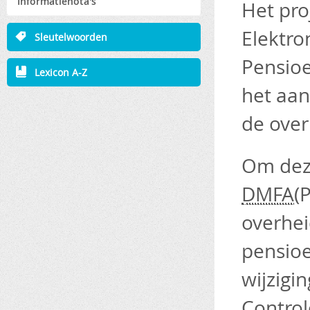
Informatienota's
Het pro
Elektro
Sleutelwoorden
Pensioe
Lexicon A-Z
het aa
de over
Om dez
DMFA
(
overhe
pensio
wijzig
Control