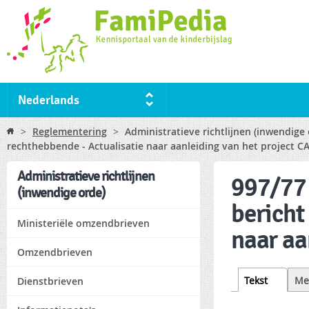
Ski
ma
co
Nederlands
You are here
>
Reglementering
>
Administratieve richtlijnen (inwendige
rechthebbende - Actualisatie naar aanleiding van het project 
Administratieve richtlijnen
997/77 
(inwendige orde)
bericht
Ministeriële omzendbrieven
naar aa
Omzendbrieven
Tabs
Tekst
(active
Me
Dienstbrieven
tab)