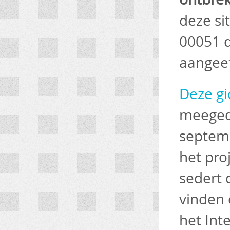
deze si
00051 d
aangee
Deze gi
meegede
septemb
het pro
sedert 
vinden 
het Int