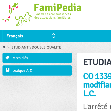
Ski
ma
co
Français
You are here
>
ETUDIANT \ DOUBLE QUALITE
Mots clés
ETUDIA
Lexique A-Z
CO 1339 
modifian
L.C.
L'arrêté