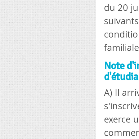
du 20 ju
suivants
conditio
familial
Note d'i
d'étudia
A) Il ar
s'inscr
exerce u
commenc