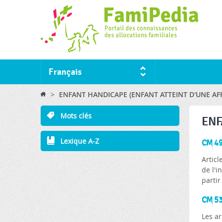
Français
You are here
>
ENFANT HANDICAPE (ENFANT ATTEINT D'UNE AFFE
Mots clés
ENF
Lexique A-Z
CM 497
Articl
de l'i
partir
CM 530
Les ar