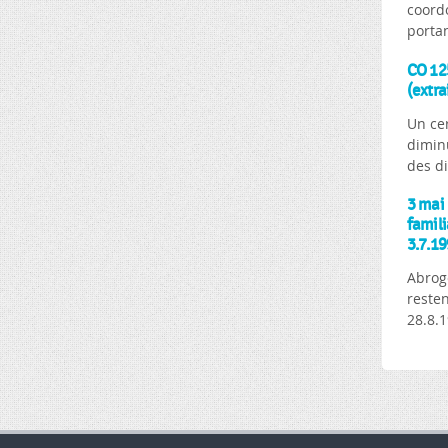
coordo
portan
CO 125
(extra
Un cer
dimin
des di
3 mai 
famili
3.7.19
Abrogé
resten
28.8.1