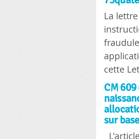
73quate
La lettr
instruct
fraudule
applicat
cette Let
CM 609 d
naissanc
allocati
sur base
L'articl