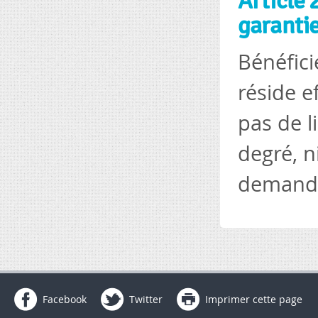
Article 
garanti
Bénéfici
réside e
pas de l
degré, n
demandeu
Facebook
Twitter
Imprimer cette page