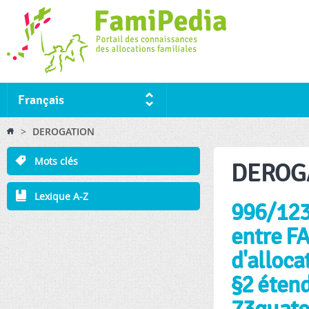
Ski
ma
co
Français
You are here
>
DEROGATION
Mots clés
DEROG
Lexique A-Z
996/123b
entre FA
d'alloca
§2 étend