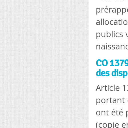
prérapp
allocati
publics 
naissanc
CO 1379 
des disp
Article 
portant 
ont été
(copie e