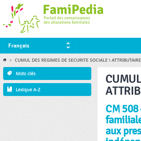
Ski
ma
co
Français
You are here
>
CUMUL DES REGIMES DE SECURITE SOCIALE \ ATTRIBUTAIRE
Mots clés
CUMUL 
ATTRIB
Lexique A-Z
CM 508 d
familial
aux pres