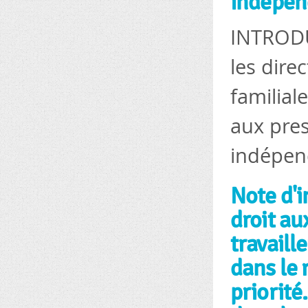
indépen
INTRODUC
les dire
familial
aux pres
indépend
Note d'i
droit au
travaill
dans le 
priorité