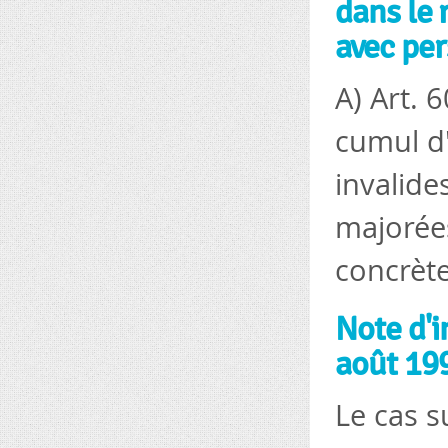
dans le 
avec per
A) Art. 6
cumul d'
invalide
majorées
concrète
Note d'i
août 199
Le cas s