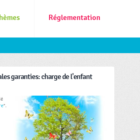
hèmes
Réglementation
les garanties: charge de l'enfant
lé
re
".