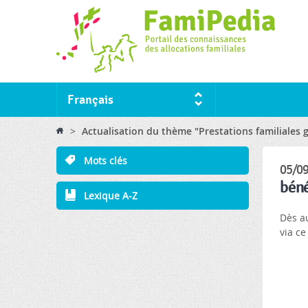
Français
You are here
>
Actualisation du thème "Prestations familiales ga
Mots clés
05/09
béné
Lexique A-Z
Dès a
via ce