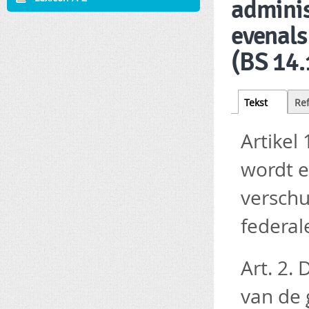
adminis
evenals
(BS 14.
Tabs
Tekst
(active
Re
tab)
Artikel
wordt 
verschu
federa
Art. 2.
van de