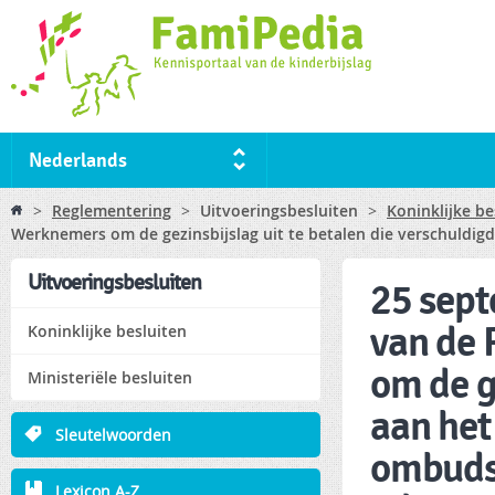
Ski
ma
co
Nederlands
You are here
>
Reglementering
>
Uitvoeringsbesluiten
>
Koninklijke be
Werknemers om de gezinsbijslag uit te betalen die verschuldigd
Uitvoeringsbesluiten
25 sept
van de 
Koninklijke besluiten
om de g
Ministeriële besluiten
aan het
Sleutelwoorden
ombudsm
Lexicon A-Z