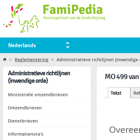
Ski
ma
co
Nederlands
You are here
>
Reglementering
>
Administratieve richtlijnen (inwendige
Administratieve richtlijnen
MO 499 van 1
(inwendige orde)
Tabs
Tekst
(active
Re
Ministeriële omzendbrieven
tab)
Omzendbrieven
Dienstbrieven
Overeen
Informatienota's