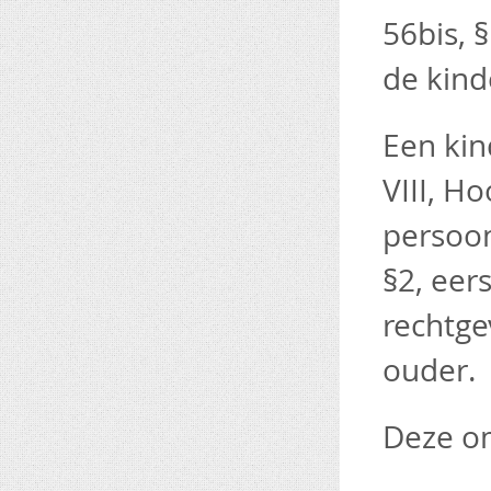
56bis, 
de kind
Een kin
VIII, H
persoon
§2, eer
rechtge
ouder.
Deze om