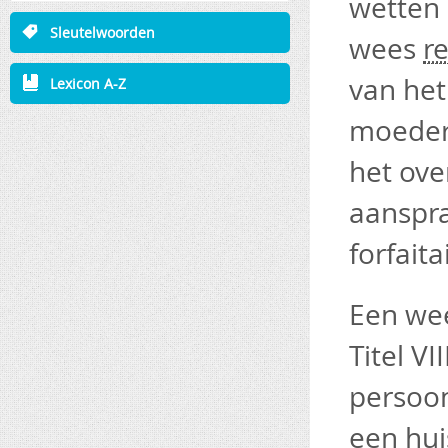
wetten 
Sleutelwoorden
wees
r
van het
Lexicon A-Z
moeder 
het ove
aanspra
forfaita
Een wee
Titel V
persoon
een hui