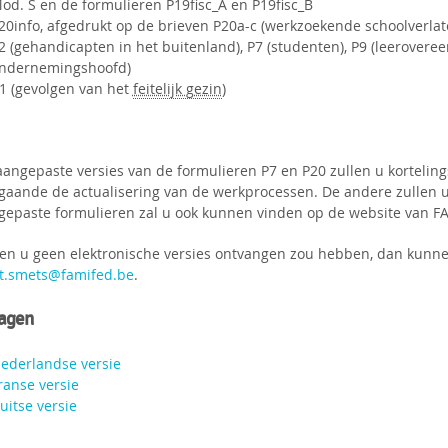
od. S en de formulieren P19fisc_A en P19fisc_B
20info, afgedrukt op de brieven P20a-c (werkzoekende schoolverlat
2 (gehandicapten in het buitenland), P7 (studenten), P9 (leeroveree
ndernemingshoofd)
-1 (gevolgen van het
feitelijk gezin
)
aangepaste versies van de formulieren P7 en P20 zullen u kortelin
gaande de actualisering van de werkprocessen. De andere zullen u
gepaste formulieren zal u ook kunnen vinden op de website van F
ien u geen elektronische versies ontvangen zou hebben, dan kunn
et.smets@famifed.be
.
lagen
ederlandse versie
ranse versie
uitse versie