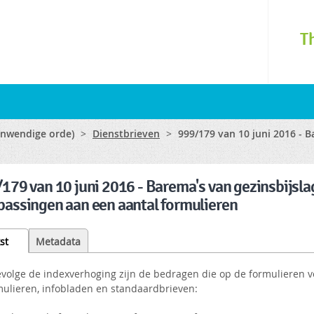
Skip to
main
T
content
(inwendige orde)
>
Dienstbrieven
>
999/179 van 10 juni 2016 - B
179 van 10 juni 2016 - Barema's van gezinsbijslag
assingen aan een aantal formulieren
st
(active
Metadata
tab)
evolge de indexverhoging zijn de bedragen die op de formulieren
mulieren, infobladen en standaardbrieven: