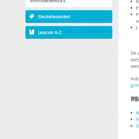
Informatienota's
M
P
P
Sleutelwoorden
o
J
Lexicon A-Z
De 
aan
aan
Ind
gri
Bij
N
F
D