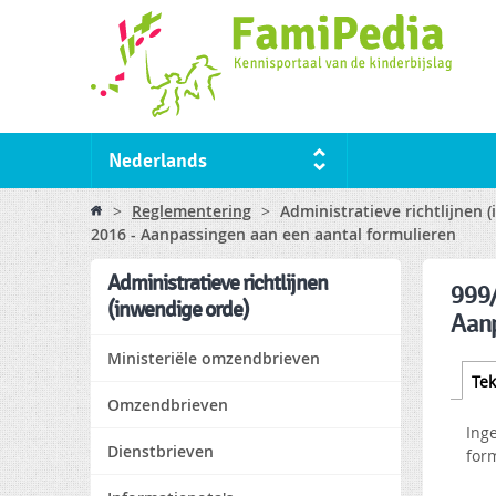
Nederlands
You are here
>
Reglementering
>
Administratieve richtlijnen 
2016 - Aanpassingen aan een aantal formulieren
Administratieve richtlijnen
999/
(inwendige orde)
Aanp
Ministeriële omzendbrieven
Tabs
Tek
Omzendbrieven
Ing
Dienstbrieven
for