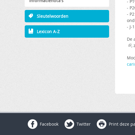
Informatienota's
- P1
- P
- P2
Sleutelwoorden
ond
- J-
Lexicon A-Z
De 
,
Moc
car
Facebook
Twitter
Print deze p