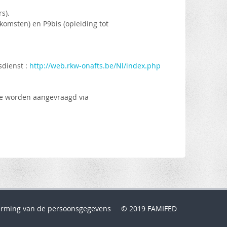
s).
komsten) en P9bis (opleiding tot
sdienst :
http://web.rkw-onafts.be/Nl/index.php
ie worden aangevraagd via
rming van de persoonsgegevens
© 2019 FAMIFED