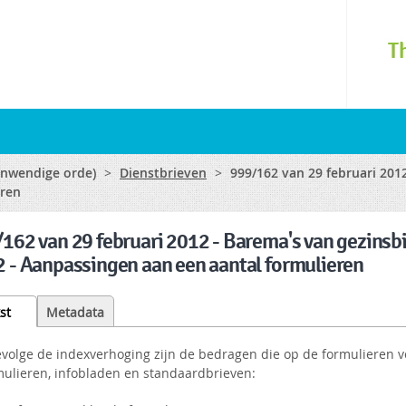
Skip to
main
T
content
(inwendige orde)
>
Dienstbrieven
>
999/162 van 29 februari 2012
eren
162 van 29 februari 2012 - Barema's van gezinsbi
 - Aanpassingen aan een aantal formulieren
st
(active
Metadata
tab)
evolge de indexverhoging zijn de bedragen die op de formulieren
mulieren, infobladen en standaardbrieven: