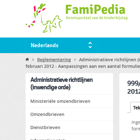
Nederlands
You are here
>
Reglementering
>
Administratieve richtlijnen 
februari 2012 - Aanpassingen aan een aantal formuli
Administratieve richtlijnen
999/
(inwendige orde)
2012
Ministeriële omzendbrieven
Tabs
Tek
Omzendbrieven
Ing
Dienstbrieven
for