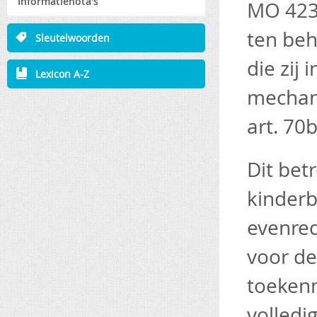
Informatienota's
MO 423 
ten beh
Sleutelwoorden
die zij
Lexicon A-Z
mechani
art. 70
Dit bet
kinderb
evenred
voor de
toekenn
volledi