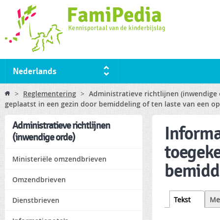
Ski
ma
co
Nederlands
You are here
>
Reglementering
>
Administratieve richtlijnen (inwendige
geplaatst in een gezin door bemiddeling of ten laste van een o
Administratieve richtlijnen
Informa
(inwendige orde)
toegeke
Ministeriële omzendbrieven
bemidde
Omzendbrieven
Tabs
Tekst
(active
Me
Dienstbrieven
tab)