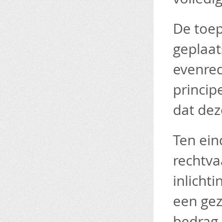
De toep
geplaat
evenredi
princip
dat dez
Ten ein
rechtvaa
inlicht
een gez
bedrag,