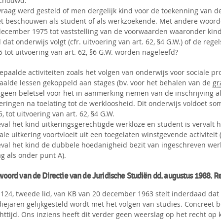
chouwd.
vraag werd gesteld of men dergelijk kind voor de toekenning van 
t beschouwen als student of als werkzoekende. Met andere woorden
december 1975 tot vaststelling van de voorwaarden waaronder kind
 dat onderwijs volgt (cfr. uitvoering van art. 62, §4 G.W.) of de rege
 tot uitvoering van art. 62, §6 G.W. worden nageleefd?
epaalde activiteiten zoals het volgen van onderwijs voor sociale pr
aalde lessen gekoppeld aan stages (bv. voor het behalen van de
gr
n geen beletsel voor het in aanmerking nemen van de inschrijving 
keringen na toelating tot de werkloosheid. Dit onderwijs voldoet
, tot uitvoering van art. 62, §4 G.W.
val het kind uitkeringsgerechtigde werkloze en student is vervalt h
ale uitkering voortvloeit uit een toegelaten winstgevende activitei
eval het kind de dubbele hoedanigheid bezit van ingeschreven werk
g als onder punt A).
oord van de Directie van de Juridische Studiën dd. augustus 1988. Re
. 124, tweede lid, van KB van 20 december 1963 stelt inderdaad da
iejaren gelijkgesteld wordt met het volgen van studies. Concreet be
ttijd. Ons inziens heeft dit verder geen weerslag op het recht op k