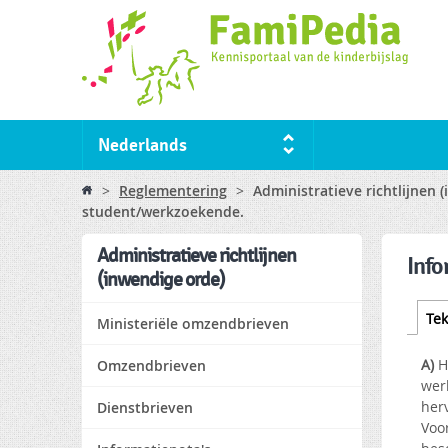
Nederlands
You are here
>
Reglementering
>
Administratieve richtlijnen 
student/werkzoekende.
Administratieve richtlijnen
Info
(inwendige orde)
Tabs
Tek
Ministeriële omzendbrieven
A)
H
Omzendbrieven
wer
herv
Dienstbrieven
Voo