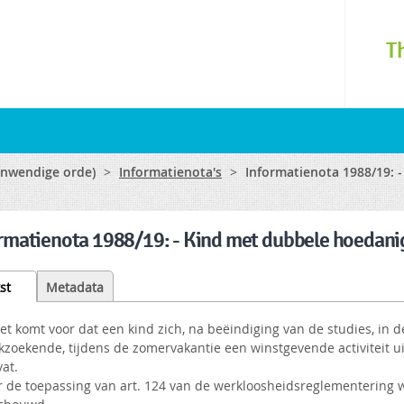
Skip to
main
T
content
(inwendige orde)
>
Informatienota's
>
Informatienota 1988/19: 
rmatienota 1988/19: - Kind met dubbele hoedan
st
(active
Metadata
tab)
et komt voor dat een kind zich, na beëindiging van de studies, in de
kzoekende, tijdens de zomervakantie een winstgevende activiteit u
at.
r de toepassing van art. 124 van de werkloosheidsreglementering 