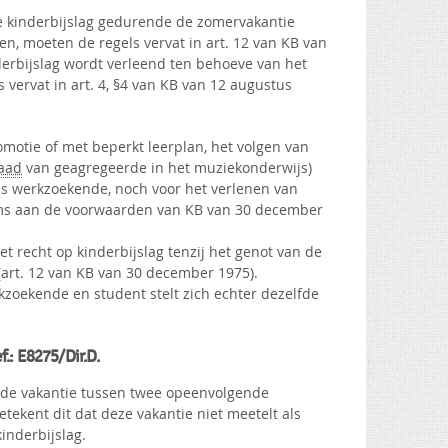
de kinderbijslag gedurende de zomervakantie
, moeten de regels vervat in art. 12 van KB van
erbijslag wordt verleend ten behoeve van het
ls vervat in art. 4, §4 van KB van 12 augustus
omotie of met beperkt leerplan, het volgen van
aad
van geagregeerde in het muziekonderwijs)
als werkzoekende, noch voor het verlenen van
 soms aan de voorwaarden van KB van 30 december
et recht op kinderbijslag tenzij het genot van de
t (art. 12 van KB van 30 december 1975).
zoekende en student stelt zich echter dezelfde
f.: E8275/Dir.D.
t de vakantie tussen twee opeenvolgende
tekent dit dat deze vakantie niet meetelt als
inderbijslag.