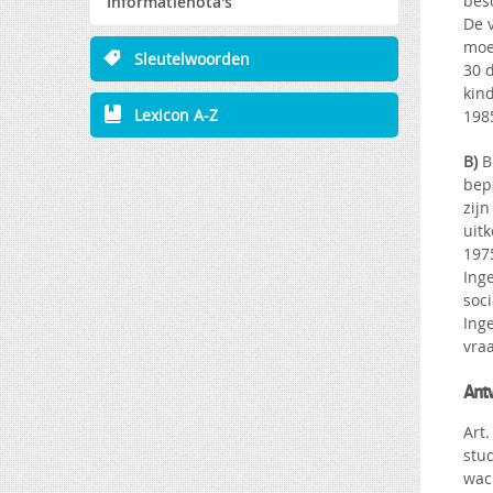
bes
Informatienota's
De 
moe
Sleutelwoorden
30 
kind
Lexicon A-Z
1985
B)
B
bep
zij
uit
1975
Inge
soci
Ing
vraa
Antw
Art
stud
wach