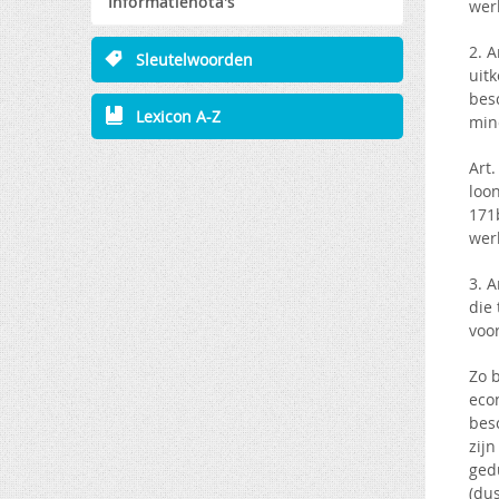
Informatienota's
werk
2. 
Sleutelwoorden
uit
besc
Lexicon A-Z
min
Art.
loo
171
wer
3. A
die
voo
Zo b
eco
bes
zij
ged
(dus