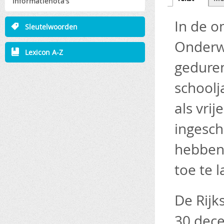
Informatienota's
tab)
In de o
Sleutelwoorden
Onderwi
Lexicon A-Z
geduren
schoolja
als vrij
ingesch
hebben 
toe te 
De Rijk
30 dece