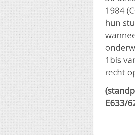
1984 (C
hun stu
wanneer
onderwi
1bis va
recht o
(standp
E633/62