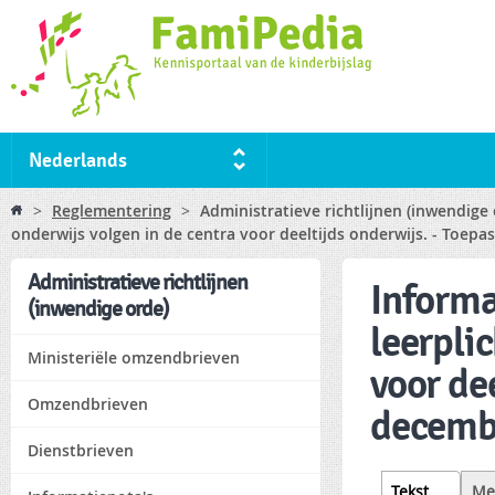
Ski
ma
co
Nederlands
You are here
>
Reglementering
>
Administratieve richtlijnen (inwendige
onderwijs volgen in de centra voor deeltijds onderwijs. - Toep
Administratieve richtlijnen
Informa
(inwendige orde)
leerpli
Ministeriële omzendbrieven
voor de
Omzendbrieven
decemb
Dienstbrieven
Tabs
Tekst
(active
Me