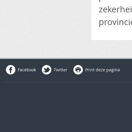
zekerhei
provinc
Facebook
Twitter
Print deze pagina