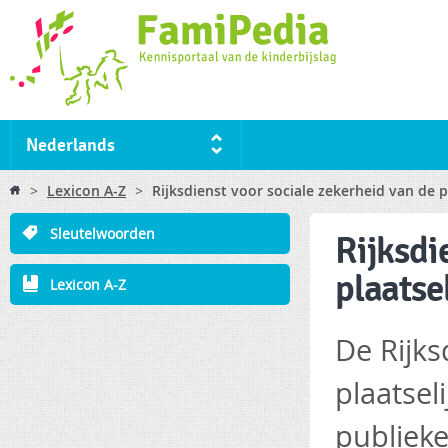
Ski
ma
co
Nederlands
You are here
>
Lexicon A-Z
>
Rijksdienst voor sociale zekerheid van de p
Sleutelwoorden
Rijksdi
plaatse
Lexicon A-Z
De Rijks
plaatsel
publieke